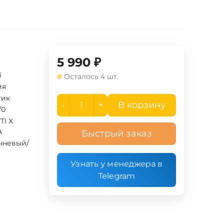
5 990
₽
i
Осталось 4 шт.
ия
тик
-
+
В корзину
/0
TI X
A
Быстрый заказ
чневый/
Узнать у менеджера в
Telegram