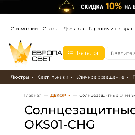
О компании
Оплата
Доставка
Гарантия и возврат
Каталог
Люстры
Светильники
Уличное освещение
Главная
ДЕКОР
Солнцезащитные очки Sel
Солнцезащитные о
OKS01-CHG