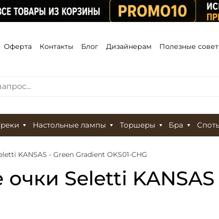
Оферта
Контакты
Блог
Дизайнерам
Полезные сове
Треки
Настольные лампы
Торшеры
Бра
Спот
etti KANSAS - Green Gradient OKS01-CHG
чки Seletti KANSAS -