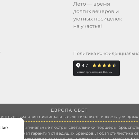
Лето — время
долгих вечеров и
уютных посиделок
на участке!
Политика конфиденциальн
Т
ЕВРОПА СВЕТ
ИНТЕРНЕТ-МАГАЗИН ОРИГИНАЛЬНЫХ СВЕТИЛЬНИКОВ И ЛЮСТР ДЛЯ ДОМА
kie.
 России оригинальные люстры, светильники, торшеры, бра, споты
 Полноценная гарантия от ведущих брендов. Любая стилистика св