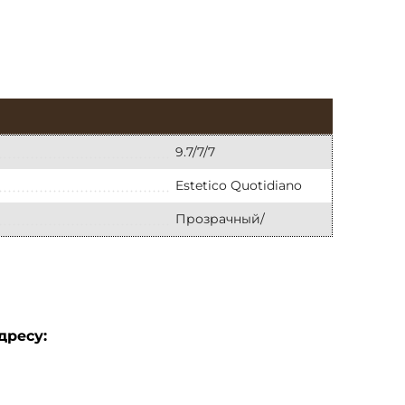
9.7/7/7
Estetico Quotidiano
Прозрачный/
дресу: