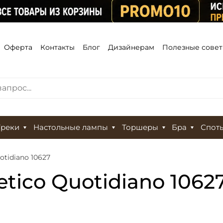
Оферта
Контакты
Блог
Дизайнерам
Полезные сове
Треки
Настольные лампы
Торшеры
Бра
Спот
uotidiano 10627
tetico Quotidiano 1062