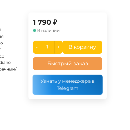
1 790
₽
i
В наличии
ия
ло
-
+
В корзину
7
ico
diano
Быстрый заказ
рачный/
Узнать у менеджера в
Telegram