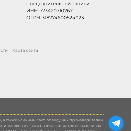
предварительной записи
ИНН: 773420710267
ОГРН: 318774600524023
ости
Карта сайта
, а также уличный свет, от ведущих производителей
етильников и люстр начиная от ретро и заканчивая