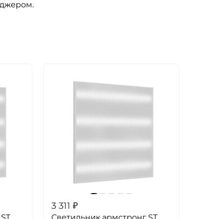
еджером.
3 311
₽
 ST
Светильник армстронг ST