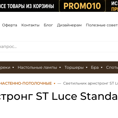
Оферта
Контакты
Блог
Дизайнерам
Полезные сове
Треки
Настольные лампы
Торшеры
Бра
Спот
 НАСТЕННО-ПОТОЛОЧНЫЕ
Светильник армстронг ST Lu
ронг ST Luce Standar