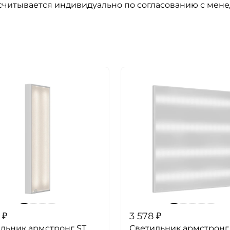
ссчитывается индивидуально по согласованию с мен
₽
3 578
₽
льник армстронг ST
Светильник армстронг