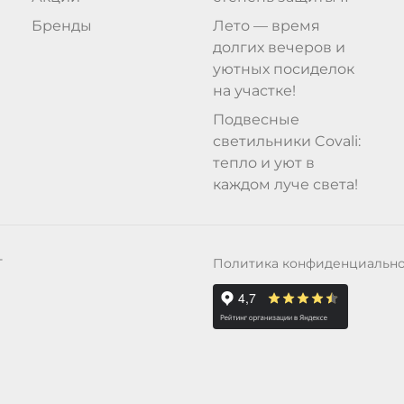
Бренды
Лето — время
долгих вечеров и
уютных посиделок
на участке!
Подвесные
светильники Covali:
тепло и уют в
каждом луче света!
Политика конфиденциальн
Т