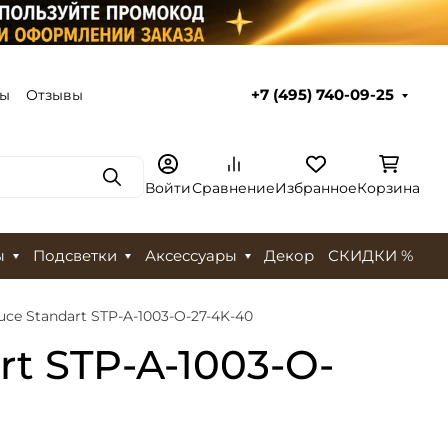
ты
Отзывы
+7 (495) 740-09-25
Поиск
Войти
Сравнение
Избранное
Корзина
ы
Подсветки
Аксессуары
Декор
СКИДКИ %
ce Standart STP-A-1003-O-27-4K-40
t STP-A-1003-O-