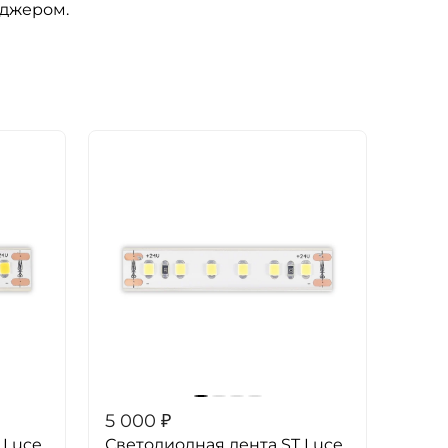
еджером.
5 000
₽
 Luce
Светодиодная лента ST Luce