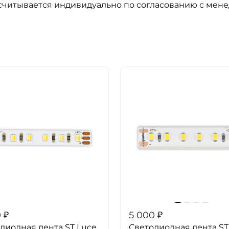
ссчитывается индивидуально по согласованию с мен
0
₽
5 000
₽
диодная лента ST Luce
Светодиодная лента ST