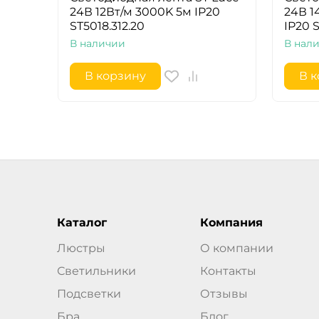
24В 12Вт/м 3000K 5м IP20
24В 1
ST5018.312.20
IP20 
В наличии
В нал
В корзину
В 
Каталог
Компания
Люстры
О компании
Светильники
Контакты
Подсветки
Отзывы
Бра
Блог