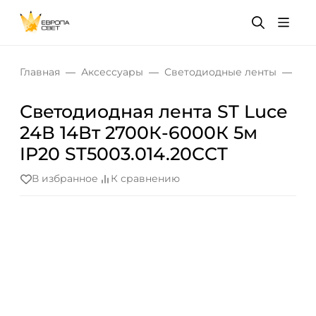
Главная
Аксессуары
Светодиодные ленты
Све
Светодиодная лента ST Luce
24В 14Вт 2700К-6000К 5м
IP20 ST5003.014.20CCT
В избранное
К сравнению