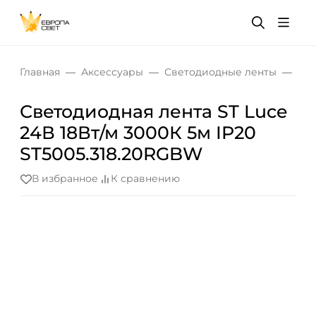
Главная
Аксессуары
Светодиодные ленты
Све
Светодиодная лента ST Luce
24В 18Вт/м 3000К 5м IP20
ST5005.318.20RGBW
В избранное
К сравнению