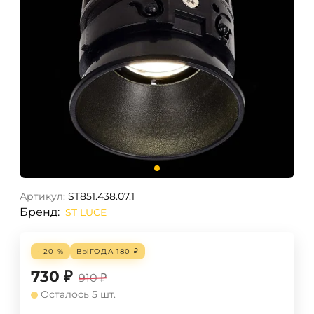
Артикул:
ST851.438.07.1
Бренд:
ST LUCE
- 20 %
ВЫГОДА
180
₽
730
₽
910
₽
Осталось 5 шт.