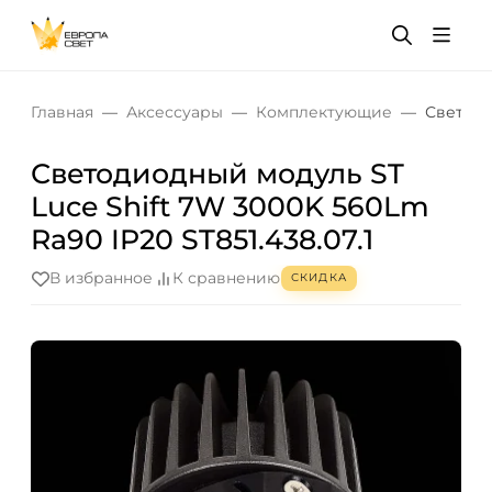
Главная
Аксессуары
Комплектующие
Светоди
Светодиодный модуль ST
Luce Shift 7W 3000K 560Lm
Ra90 IP20 ST851.438.07.1
В избранное
К сравнению
СКИДКА