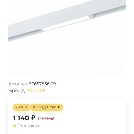
Артикул:
ST657.536.09
Бренд:
ST LUCE
- 40 %
ВЫГОДА
760
₽
1 140
₽
1 900
₽
Под заказ