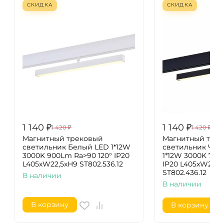
СКИДКА
СКИДКА
1 140
₽
1 140
₽
1 420
₽
1 420
₽
Магнитный трековый
Магнитный тре
светильник Белый LED 1*12W
светильник Чер
3000K 900Lm Ra>90 120° IP20
1*12W 3000K 700
L405xW22,5xH9 ST802.536.12
IP20 L405xW22,5
ST802.436.12
В наличии
В наличии
В корзину
В корзину