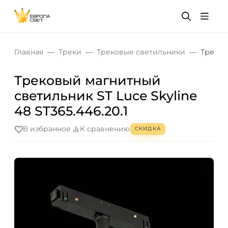
Главная
Треки
Трековые светильники
Треков
Трековый магнитный
светильник ST Luce Skyline
48 ST365.446.20.1
В избранное
К сравнению
СКИДКА