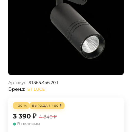
Артикул:
ST365.446.20.1
Бренд:
ST LUCE
- 30 %
ВЫГОДА
1 450
₽
3 390
₽
4 840
₽
В наличии