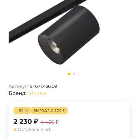
Артикул:
ST671.436.09
Бренд:
ST LUCE
- 50 %
ВЫГОДА
2 220
₽
2 230
₽
4 450
₽
Осталось 4 шт.