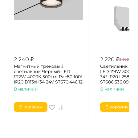
2 240
₽
2 220
₽
3 690
₽
Магнитный трековый
Светильник тре
светильник Черный LED
LED 1*9W 3000K
1*12W 4000K 500Lm Ra>80 100°
34° IP20 L258xW
IP20 D113xH34 24V ST670.446.12
ST686.536.09
В наличии
В наличии
В корзину
В корзину