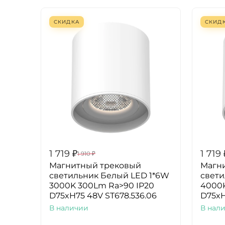
СКИДКА
СКИД
1 719
₽
1 719
1 910
₽
Магнитный трековый
Магн
светильник Белый LED 1*6W
свети
3000K 300Lm Ra>90 IP20
4000K
D75xH75 48V ST678.536.06
D75xH
В наличии
В нал