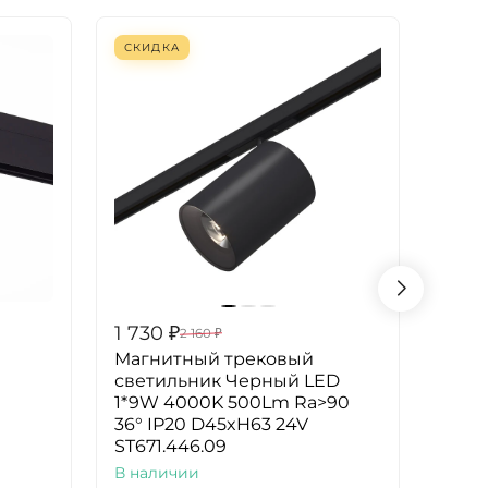
СКИДКА
1 730
₽
1 74
2 160
₽
Магнитный трековый
Трек
светильник Черный LED
ST35
1*9W 4000K 500Lm Ra>90
В на
36° IP20 D45xH63 24V
ST671.446.09
В наличии