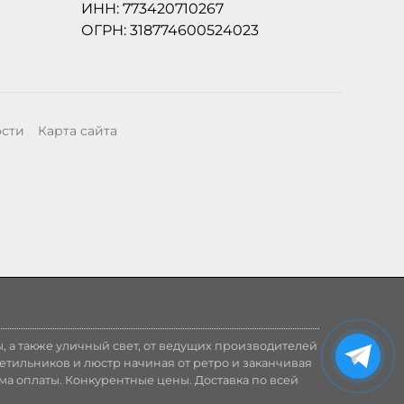
ИНН: 773420710267
ОГРН: 318774600524023
ости
Карта сайта
, а также уличный свет, от ведущих производителей
етильников и люстр начиная от ретро и заканчивая
ма оплаты. Конкурентные цены. Доставка по всей