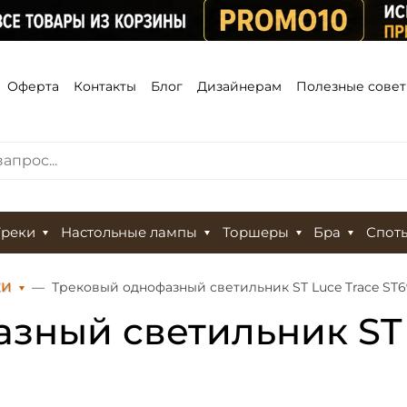
Оферта
Контакты
Блог
Дизайнерам
Полезные сове
Треки
Настольные лампы
Торшеры
Бра
Спот
КИ
Трековый однофазный светильник ST Luce Trace ST6
зный светильник ST 