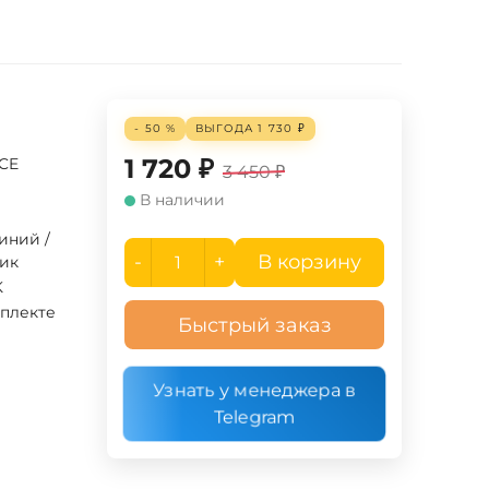
- 50 %
ВЫГОДА
1 730
₽
1 720
₽
UCE
3 450
₽
В наличии
иний /
-
+
В корзину
тик
K
мплекте
Быстрый заказ
Узнать у менеджера в
Telegram