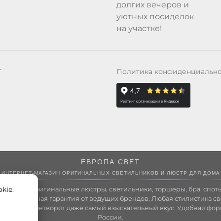
долгих вечеров и
уютных посиделок
на участке!
Политика конфиденциальн
Т
ЕВРОПА СВЕТ
ИНТЕРНЕТ-МАГАЗИН ОРИГИНАЛЬНЫХ СВЕТИЛЬНИКОВ И ЛЮСТР ДЛЯ ДОМА
kie.
 России оригинальные люстры, светильники, торшеры, бра, споты
 Полноценная гарантия от ведущих брендов. Любая стилистика св
зволит удовлетворят даже самый взыскательный вкус. Удобная фор
России.