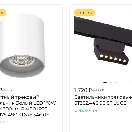
КА
СКИДКА
₽
1 728
₽
1 910
₽
2 880
₽
итный трековый
Светильники трековые
льник Белый LED 1*6W
ST362.446.06 ST LUCE
 300Lm Ra>90 IP20
В наличии
75 48V ST678.546.06
ичии