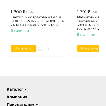
1 800
₽
1 791
₽
2 240
₽
1 990
₽
Светильник трековый Белый
Магнитный тре
GU10 1*50W IP20 D60xH190 180-
светильник Бел
240V Без ламп ST506.502.01
3000K 450Lm Ra>
L220xW22xH44 4 
В наличии
В наличии
В корзину
В корзину
Каталог
Компания
Покупателям