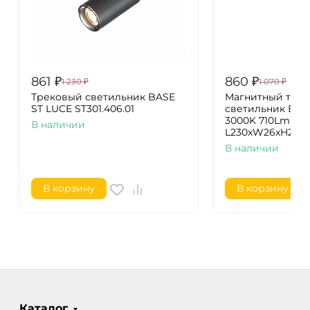
861
₽
860
₽
1 230
₽
1 070
₽
Трековый светильник BASE
Магнитный тре
ST LUCE ST301.406.01
светильник Бел
3000K 710Lm Ra>
В наличии
L230xW26xH24 4 
В наличии
В корзину
В корзину
Каталог