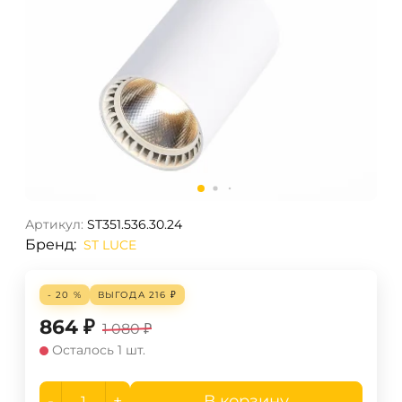
Артикул:
ST351.536.30.24
Бренд:
ST LUCE
- 20 %
ВЫГОДА
216
₽
864
₽
1 080
₽
Осталось 1 шт.
-
+
В корзину