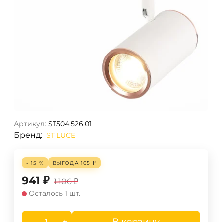
Артикул:
ST504.526.01
Бренд:
ST LUCE
- 15 %
ВЫГОДА
165
₽
941
₽
1 106
₽
Осталось 1 шт.
-
+
В корзину