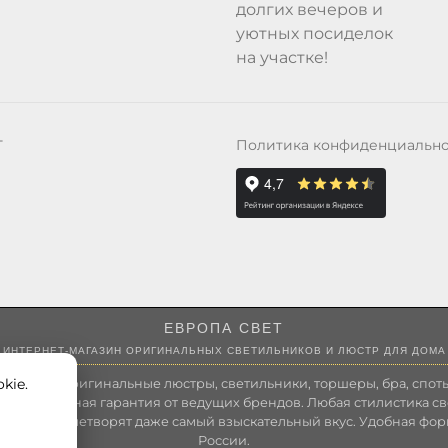
долгих вечеров и
уютных посиделок
на участке!
Политика конфиденциальн
Т
ЕВРОПА СВЕТ
ИНТЕРНЕТ-МАГАЗИН ОРИГИНАЛЬНЫХ СВЕТИЛЬНИКОВ И ЛЮСТР ДЛЯ ДОМА
kie.
 России оригинальные люстры, светильники, торшеры, бра, споты
 Полноценная гарантия от ведущих брендов. Любая стилистика св
зволит удовлетворят даже самый взыскательный вкус. Удобная фор
России.