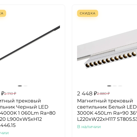
КА
СКИДКА
₽
2 448
₽
2 710
₽
2 880
₽
итный трековый
Магнитный трековый
ильник Черный LED
светильник Белый LED
 4000K 1 060Lm Ra>80
3000K 450Lm Ra>90 36°
P20 L900xW5xH12
L220xW22xH117 ST805.53
.446.15
В наличии
ичии