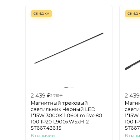
СКИДКА
СКИД
2 439
₽
2 439
2 710
₽
Магнитный трековый
Магн
светильник Черный LED
свет
1*15W 3000K 1 060Lm Ra>80
1*15W
100 IP20 L900xW5xH12
100 I
ST667.436.15
ST667
В наличии
В нал