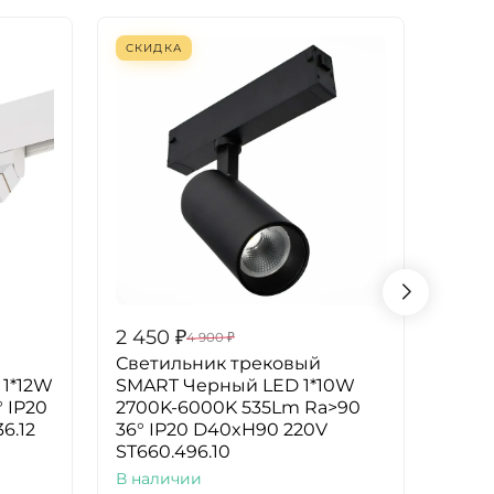
СКИДКА
СКИ
2 450
₽
2 43
4 900
₽
Светильник трековый
Свет
 1*12W
SMART Черный LED 1*10W
Белы
 IP20
2700K-6000K 535Lm Ra>90
900L
6.12
36° IP20 D40xH90 220V
D55x
ST660.496.10
В на
В наличии