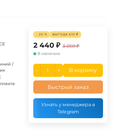
- 20 %
ВЫГОДА
610
₽
2 440
₽
UCE
3 050
₽
В наличии
иний /
-
+
В корзину
тик
K
мплекте
Быстрый заказ
Узнать у менеджера в
Telegram