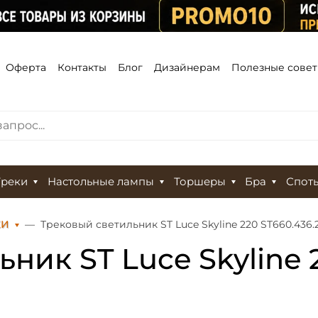
Оферта
Контакты
Блог
Дизайнерам
Полезные сове
Треки
Настольные лампы
Торшеры
Бра
Спот
КИ
Трековый светильник ST Luce Skyline 220 ST660.436.
ник ST Luce Skyline 