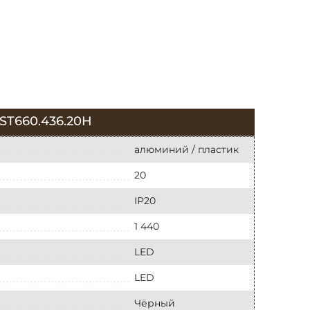
T660.436.20H
алюминий / пластик
20
IP20
1 440
LED
LED
Чёрный