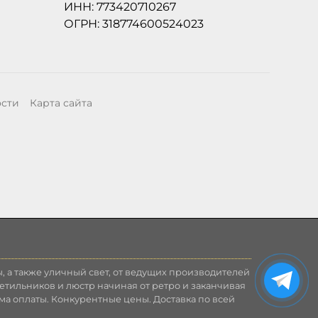
ИНН: 773420710267
ОГРН: 318774600524023
ости
Карта сайта
, а также уличный свет, от ведущих производителей
етильников и люстр начиная от ретро и заканчивая
ма оплаты. Конкурентные цены. Доставка по всей