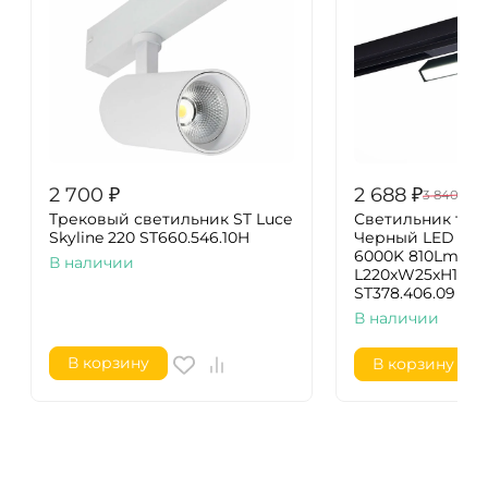
2 700
₽
2 688
₽
3 840
₽
Трековый светильник ST Luce
Светильник тр
Skyline 220 ST660.546.10H
Черный LED 1*9
6000K 810Lm Ra>
В наличии
L220xW25xH105 
ST378.406.09
В наличии
В корзину
В корзину