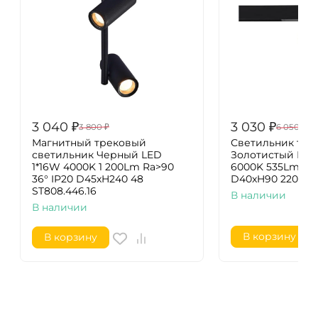
3 040
₽
3 030
₽
3 800
₽
6 050
₽
Магнитный трековый
Светильник тр
светильник Черный LED
Золотистый LED 
1*16W 4000K 1 200Lm Ra>90
6000K 535Lm Ra>
36° IP20 D45xH240 48
D40xH90 220V ST
ST808.446.16
В наличии
В наличии
В корзину
В корзину