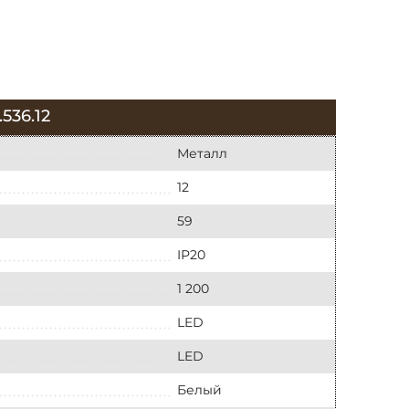
36.12
Металл
12
59
IP20
1 200
LED
LED
Белый