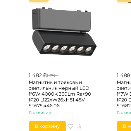
1 482
₽
1 488
2 470
₽
Магнитный трековый
Магн
светильник Черный LED
свети
1*6W 4000K 360Lm Ra>90
1*7W 
IP20 L122xW26xH81 48V
IP20 
ST675.446.06
ST682
В наличии
В нал
В корзину
В 