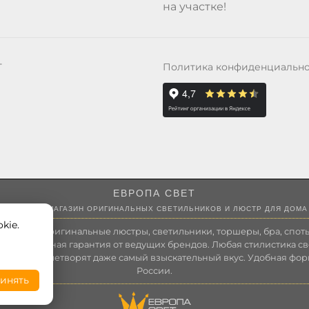
на участке!
Политика конфиденциальн
Т
ЕВРОПА СВЕТ
ИНТЕРНЕТ-МАГАЗИН ОРИГИНАЛЬНЫХ СВЕТИЛЬНИКОВ И ЛЮСТР ДЛЯ ДОМА
kie.
 России оригинальные люстры, светильники, торшеры, бра, споты
 Полноценная гарантия от ведущих брендов. Любая стилистика св
зволит удовлетворят даже самый взыскательный вкус. Удобная фор
России.
инять