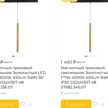
₽
1 490
₽
1 860
₽
1 860
₽
итный трековый
Магнитный трековый
льник Золотистый LED
светильник Золотисты
3000K 450Lm Ra90 36°
1*7W 4000K 450Lm Ra9
D32xH307 48
IP20 D32xH307 48
.336.07
ST682.346.07
ичии
В наличии
корзину
В корзину