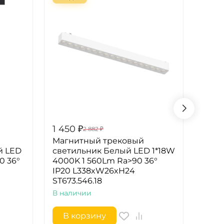
1 450
₽
1 45
2 882
₽
Магнитный трековый
Магн
й LED
светильник Белый LED 1*18W
свет
0 36°
4000K 1 560Lm Ra>90 36°
1*18
IP20 L338xW26xH24
36° 
ST673.546.18
ST67
В наличии
В на
В корзину
В 