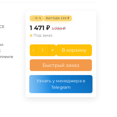
- 15 %
ВЫГОДА
259
₽
1 471
₽
UCE
1 730
₽
Под заказ
лл
-
+
В корзину
K
мплекте
Быстрый заказ
Узнать у менеджера в
Telegram