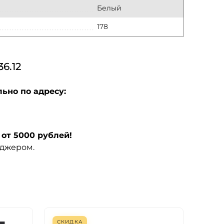
Белый
178
6.12
ьно по адресу:
от 5000 рублей!
еджером.
СКИДКА
СКИ