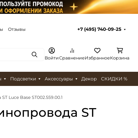
ты
Отзывы
+7 (495) 740-09-25
Поиск
Войти
Сравнение
Избранное
Корзина
ы
Подсветки
Аксессуары
Декор
СКИДКИ %
T Luce Base ST002.559.00.1
инопровода ST