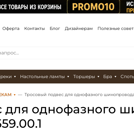
Оферта
Контакты
Блог
Дизайнерам
Полезные сове
Треки
Настольные лампы
Торшеры
Бра
Спот
ЕКАМ
Тросовый подвес для однофазного шинопровода S
 для однофазного ш
59.00.1