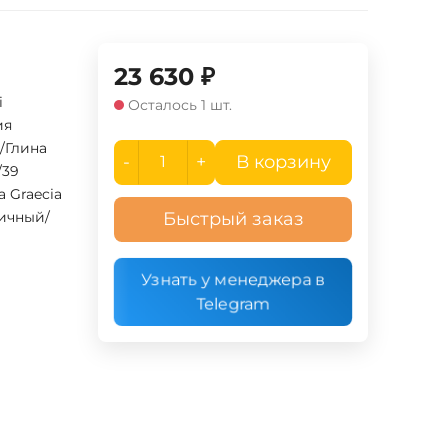
23 630
₽
i
Осталось 1 шт.
ия
/Глина
-
+
В корзину
/39
 Graecia
ичный/
Быстрый заказ
Узнать у менеджера в
Telegram