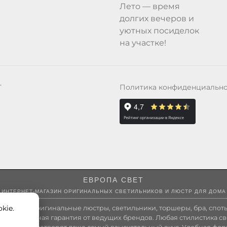
Лето — время
долгих вечеров и
уютных посиделок
на участке!
Политика конфиденциальн
Т
ЕВРОПА СВЕТ
ИНТЕРНЕТ-МАГАЗИН ОРИГИНАЛЬНЫХ СВЕТИЛЬНИКОВ И ЛЮСТР ДЛЯ ДОМА
kie.
 России оригинальные люстры, светильники, торшеры, бра, споты
 Полноценная гарантия от ведущих брендов. Любая стилистика св