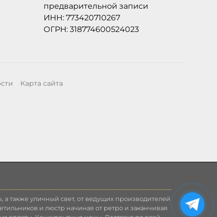
предварительной записи
ИНН: 773420710267
ОГРН: 318774600524023
ости
Карта сайта
, а также уличный свет, от ведущих производителей
етильников и люстр начиная от ретро и заканчивая