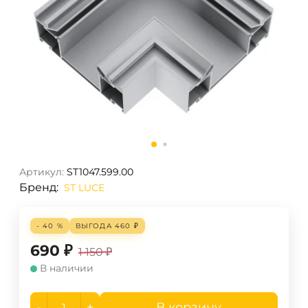
Артикул:
ST1047.599.00
Бренд:
ST LUCE
- 40 %
ВЫГОДА
460
₽
690
₽
1 150
₽
В наличии
-
+
В корзину