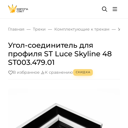
Главная
Треки
Комплектующие к трекам
Угол
Угол-соединитель для
профиля ST Luce Skyline 48
ST003.479.01
В избранное
К сравнению
СКИДКА