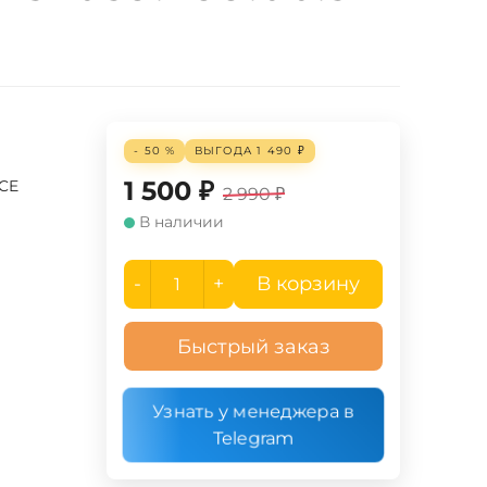
- 50 %
ВЫГОДА
1 490
₽
1 500
₽
UCE
2 990
₽
В наличии
-
+
В корзину
Быстрый заказ
Узнать у менеджера в
Telegram