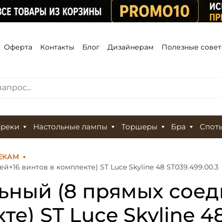
Оферта
Контакты
Блог
Дизайнерам
Полезные сове
Треки
Настольные лампы
Торшеры
Бра
Спот
ЕКАМ
+16 винтов в комплекте) ST Luce Skyline 48 ST039.499.00.3
ьный (8 прямых соед
е) ST Luce Skyline 4