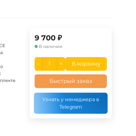
9 700
₽
UCE
В наличии
ка
-
+
В корзину
ло
K
мплекте
Быстрый заказ
Узнать у менеджера в
Telegram