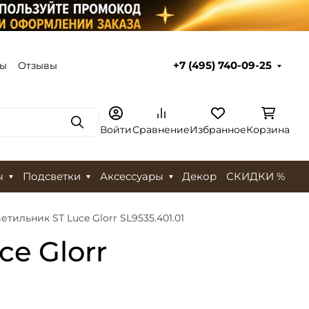
ты
Отзывы
+7 (495) 740-09-25
Поиск
Войти
Сравнение
Избранное
Корзина
ы
Подсветки
Аксессуары
Декор
СКИДКИ %
тильник ST Luce Glorr SL9535.401.01
e Glorr