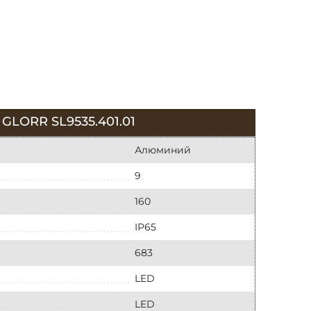
ORR SL9535.401.01
Алюминий
9
160
IP65
683
LED
LED