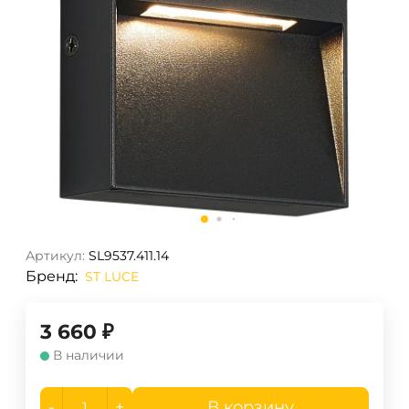
Артикул:
SL9537.411.14
Бренд:
ST LUCE
3 660
₽
В наличии
-
+
В корзину