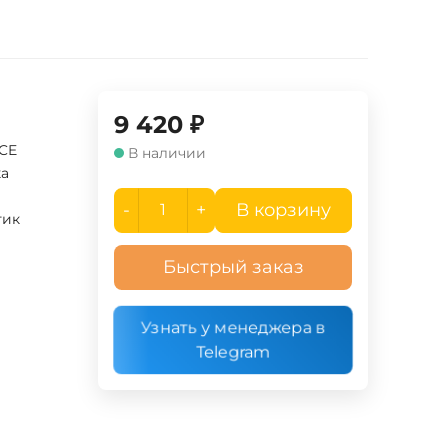
9 420
₽
UCE
В наличии
ка
-
+
В корзину
тик
Быстрый заказ
Узнать у менеджера в
Telegram