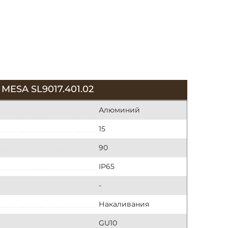
SA SL9017.401.02
Алюминий
15
90
IP65
-
Накаливания
GU10