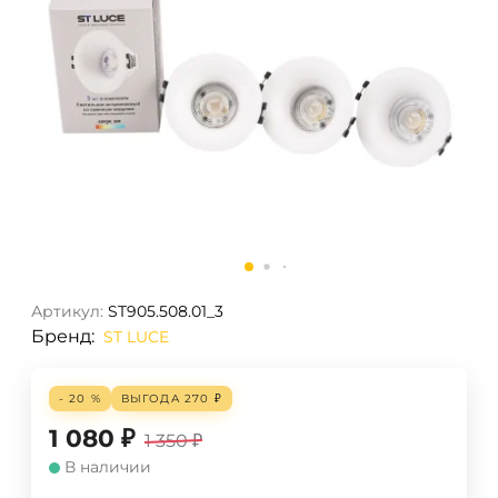
Артикул:
ST905.508.01_3
Бренд:
ST LUCE
- 20 %
ВЫГОДА
270
₽
1 080
₽
1 350
₽
В наличии