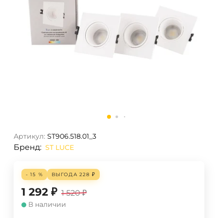
Артикул:
ST906.518.01_3
Бренд:
ST LUCE
- 15 %
ВЫГОДА
228
₽
1 292
₽
1 520
₽
В наличии