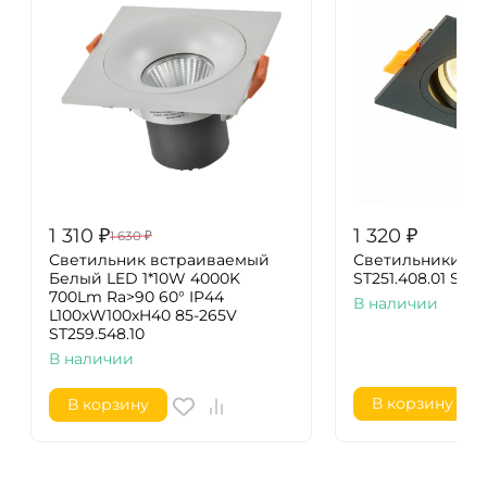
1 310
₽
1 320
₽
1 630
₽
Светильник встраиваемый
Светильники в
Белый LED 1*10W 4000K
ST251.408.01 ST 
700Lm Ra>90 60° IP44
В наличии
L100xW100xH40 85-265V
ST259.548.10
В наличии
В корзину
В корзину