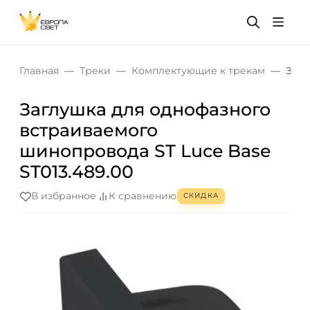
Главная
Треки
Комплектующие к трекам
Загл
Заглушка для однофазного
встраиваемого
шинопровода ST Luce Base
ST013.489.00
В избранное
К сравнению
СКИДКА