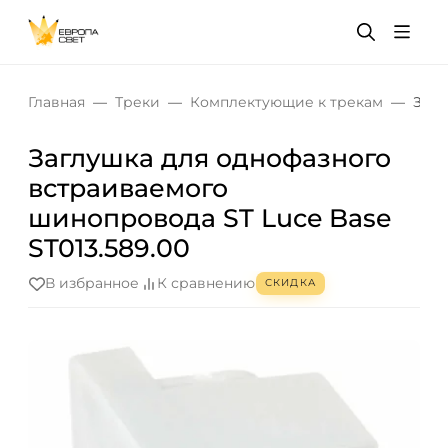
Главная
Треки
Комплектующие к трекам
Загл
Заглушка для однофазного
встраиваемого
шинопровода ST Luce Base
ST013.589.00
В избранное
К сравнению
СКИДКА