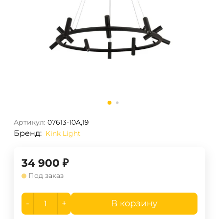
Артикул:
07613-10A,19
Бренд:
Kink Light
34 900
₽
Под заказ
-
+
В корзину