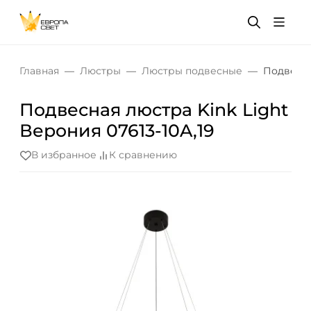
Главная
Люстры
Люстры подвесные
Подвесна
Подвесная люстра Kink Light
Верония 07613-10A,19
В избранное
К сравнению