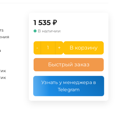
1 535
₽
rs
В наличии
ения
-
+
В корзину
а
Быстрый заказ
тик
тик
Узнать у менеджера в
Telegram