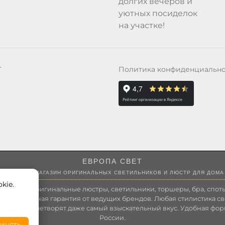
долгих вечеров и
уютных посиделок
на участке!
Политика конфиденциальн
Т
ЕВРОПА СВЕТ
ИНТЕРНЕТ-МАГАЗИН ОРИГИНАЛЬНЫХ СВЕТИЛЬНИКОВ И ЛЮСТР ДЛЯ ДОМА
kie.
 России оригинальные люстры, светильники, торшеры, бра, споты
 Полноценная гарантия от ведущих брендов. Любая стилистика св
зволит удовлетворят даже самый взыскательный вкус. Удобная фор
России.
инять