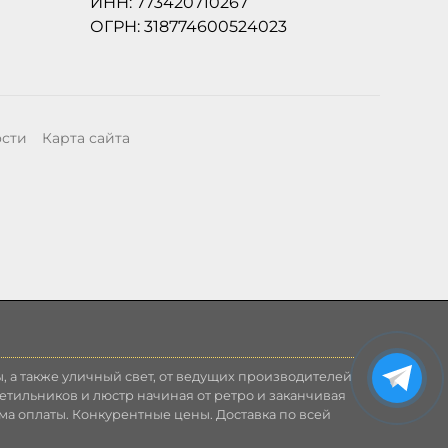
ИНН: 773420710267
ОГРН: 318774600524023
ости
Карта сайта
, а также уличный свет, от ведущих производителей
етильников и люстр начиная от ретро и заканчивая
ма оплаты. Конкурентные цены. Доставка по всей