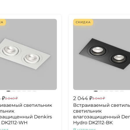
КА
СКИДКА
4
₽
2 044
₽
3 040
₽
3 040
₽
аиваемый светильник
Встраиваемый светил
льник
светильник
озащищенный Denkirs
влагозащищенный Den
 DK2112-WH
Hydro DK2112-BK
ичии
В наличии