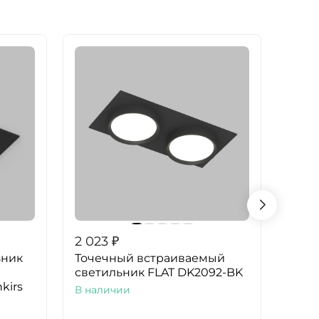
2 023
₽
2 02
ьник
Точечный встраиваемый
Точе
светильник FLAT DK2092-BK
свет
kirs
В наличии
В на