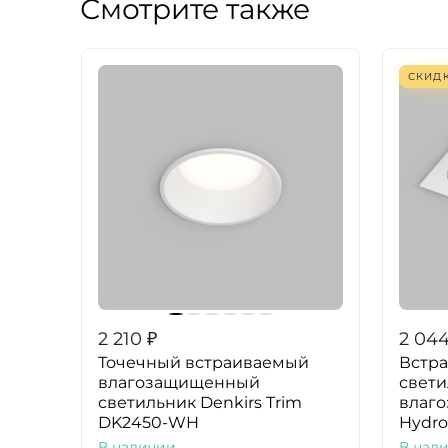
Смотрите также
СКИД
2 210
₽
2 04
Точечный встраиваемый
Встр
влагозащищенный
свети
светильник Denkirs Trim
влаг
DK2450-WH
Hydro
В наличии
В нал