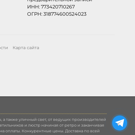
ИНН: 773420710267
ОГРН: 318774600524023
ости
Карта сайта
, а также уличный свет, от ведущих производителей
етильников и люстр начиная от ретро и заканчивая
ма оплаты. Конкурентные цены. Доставка по всей