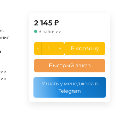
2 145
₽
rs
В наличии
ения
-
+
В корзину
а
Быстрый заказ
тик
тик
Узнать у менеджера в
Telegram